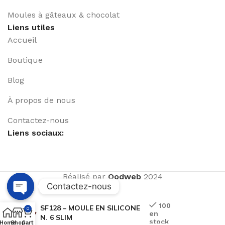
Moules à gâteaux & chocolat
Liens utiles
Accueil
Boutique
Blog
À propos de nous
Contactez-nous
Liens sociaux:
Réalisé par
Qodweb
2024
Contactez-nous
Open
100
SF128 – MOULE EN SILICONE
0
en
chaty
N. 6 SLIM
stock
Home
Shop
Cart