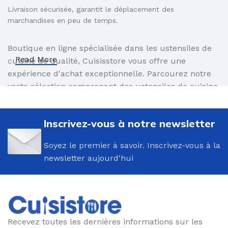
Livraison sécurisée, garantit le déplacement des
marchandises en peu de temps.
Boutique en ligne spécialisée dans les ustensiles de
Read More
cuisine de qualité, Cuisisstore vous offre une
expérience d'achat exceptionnelle. Parcourez notre
vaste sélection comprenant des ustensiles de cuisine
innovants et des accessoires élégants, conçus pour
faciliter vos préparations culinaires. Commandez en
Inscrivez-vous à notre newsletter
toute simplicité et profitez d'une livraison sûre,
assurant le transport rapide de vos produits
Soyez le premier à savoir. Inscrivez-vous à la
directement à votre porte. Avec Cuisisstore,
newsletter aujourd'hui
découvrez le plaisir de cuisiner avec des outils
fiables et haut de gamme, le tout à portée de clic.
Recevez toutes les dernières informations sur les