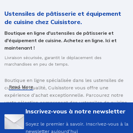
Ustensiles de pâtisserie et équipement
de cuisine chez Cuisistore.
Boutique en ligne d'ustensiles de pâtisserie et
d'équipement de cuisine. Achetez en ligne. Ici et
maintenant !
Livraison sécurisée, garantit le déplacement des
marchandises en peu de temps.
Boutique en ligne spécialisée dans les ustensiles de
Read More
cuisine de qualité, Cuisisstore vous offre une
expérience d'achat exceptionnelle. Parcourez notre
vaste sélection comprenant des ustensiles de cuisine
innovants et des accessoires élégants, conçus pour
Inscrivez-vous à notre newsletter
faciliter vos préparations culinaires. Commandez en
Soyez le premier à savoir. Inscrivez-vous à la
toute simplicité et profitez d'une livraison sûre,
newsletter aujourd'hui
assurant le transport rapide de vos produits