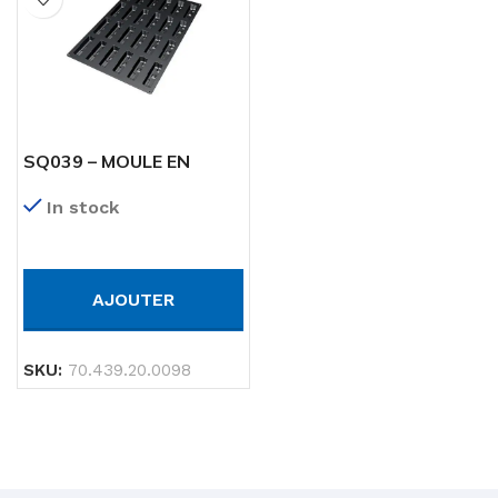
SQ039 – MOULE EN
SILICONE 24 TETRIS MM
In stock
120X36 MM H 28 MM
AJOUTER
SKU:
70.439.20.0098