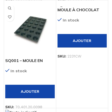
MOULE À CHOCOLAT
CARRE FANTASME
In stock
AJOUTER
SKU:
2231CW
SQ001 – MOULE EN
SILICONE N. 24
In stock
BRIOCHETTE 79 MM H
35 MM
AJOUTER
SKU:
70.401.20.0098