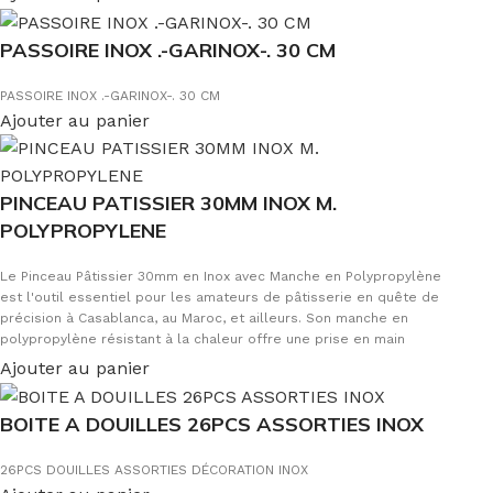
PASSOIRE INOX .-GARINOX-. 30 CM
PASSOIRE INOX .-GARINOX-. 30 CM
Ajouter au panier
PINCEAU PATISSIER 30MM INOX M.
POLYPROPYLENE
Le Pinceau Pâtissier 30mm en Inox avec Manche en Polypropylène
est l'outil essentiel pour les amateurs de pâtisserie en quête de
précision à Casablanca, au Maroc, et ailleurs. Son manche en
polypropylène résistant à la chaleur offre une prise en main
confortable, tandis que la tête en acier inoxydable de 30mm
Ajouter au panier
permet une application uniforme de glaçages, sauces et huiles.
Polyvalent et facile à entretenir, ce pinceau est idéal pour
BOITE A DOUILLES 26PCS ASSORTIES INOX
badigeonner gâteaux, mariner viandes, parfumer poissons et
graisser moules. Optez pour la qualité professionnelle et améliorez
vos compétences pâtissières avec cet outil exceptionnel.
26PCS DOUILLES ASSORTIES DÉCORATION INOX
Commandez le vôtre dès aujourd'hui et découvrez la différence