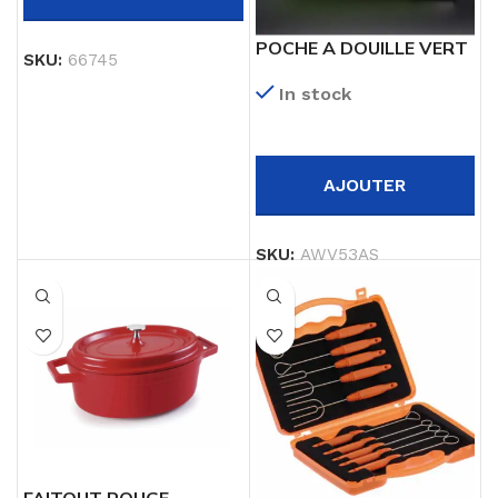
POCHE A DOUILLE VERT
SKU:
66745
ANTI SLIP 53CM
In stock
(100PCS)
AJOUTER
SKU:
AWV53AS
FAITOUT ROUGE