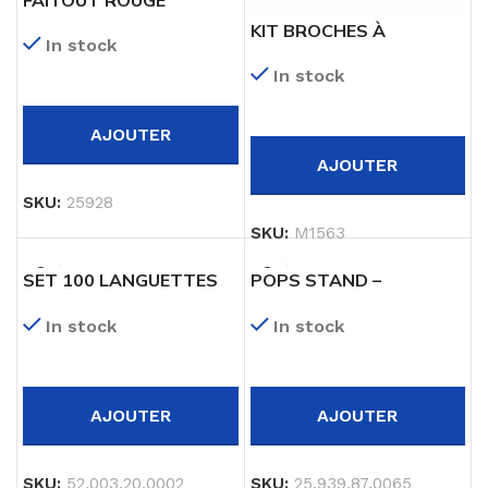
ALUMINIUM FONDU D.28
KIT BROCHES À
In stock
CMS
TREMPER
In stock
AJOUTER
AJOUTER
SKU:
25928
SKU:
M1563
SET 100 LANGUETTES
POPS STAND –
MONO PORTIONS 80X50
PRESENTOIR BLANC
In stock
In stock
MM NOIR
POUR CAKE POPS, EASY
POPS, FINGER FOOD
AJOUTER
AJOUTER
SKU:
52.003.20.0002
SKU:
25.939.87.0065