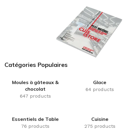
Nos Produits
Découvrez toutes les façons d'obtenir votre produit.
Voir plus
Catégories Populaires
Notre catalogue !
Téléchargez-le dès maintenant
Moules à gâteaux &
Glace
chocolat
64 products
647 products
Essentiels de Table
Cuisine
76 products
275 products