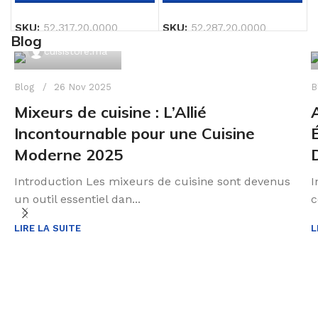
SKU:
52.317.20.0000
SKU:
52.287.20.0000
S
Blog
cuisistore.ma
Blog
26 Nov 2025
B
Mixeurs de cuisine : L’Allié
Incontournable pour une Cuisine
Moderne 2025
Introduction Les mixeurs de cuisine sont devenus
I
un outil essentiel dan...
c
LIRE LA SUITE
L