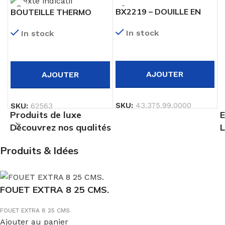
BX2219 – DOUILLE EN
BOUTEILLE THERMO
INOX BX 19 H52 MM
GREY
In stock
In stock
AJOUTER
AJOUTER
SKU:
43.375.99.0000
SKU:
62563
Produits de luxe
E
Découvrez nos qualités
L
Produits & Idées
FOUET EXTRA 8 25 CMS.
FOUET EXTRA 8 25 CMS.
Ajouter au panier