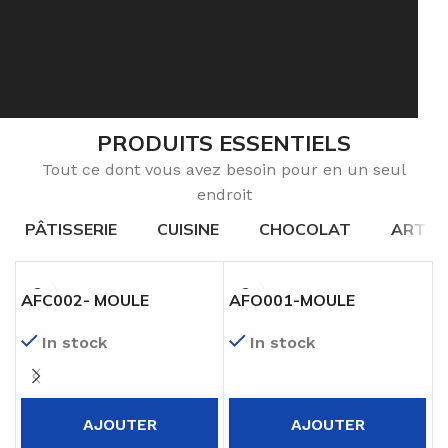
PRODUITS ESSENTIELS
Tout ce dont vous avez besoin pour en un seul
endroit
PÂTISSERIE
CUISINE
CHOCOLAT
ART DE
AFC002- MOULE
AFO001-MOULE
A
PERFORE COEUR 78X68
PERFORE OBLONG
P
In stock
In stock
146X35
H
AJOUTER
AJOUTER