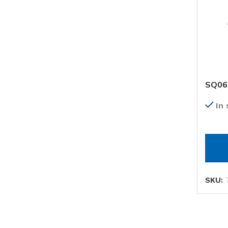
SQ060
24 CY
In
SKU: