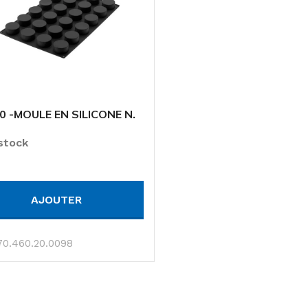
 -MOULE EN SILICONE N.
LINDERS 70 H 35 MM
 stock
AJOUTER
70.460.20.0098