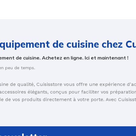
équipement de cuisine chez Cu
STENSILES DE
Emporte-Pièces Et
Tapis
ÂTISSERIE
Découpoirs
TAPIS EN SILICO
ement de cuisine. Achetez en ligne. Ici et maintenant !
ASSINES
CERCLES
 en peu de temps.
HALUMEAUX
COUPE-PÂTES
NTONNOIRS
EMPORTE-PIÈCES
sine de qualité, Cuisisstore vous offre une expérience d'a
accessoires élégants, conçus pour faciliter vos préparati
OUETS
de de vos produits directement à votre porte. Avec Cuisisst
Accessoires Et
RILLES
Décoration
INCEAUX
DÉCORATION
INCES
DÉCOUPE &
ACCESSOIRES
OULEAUX