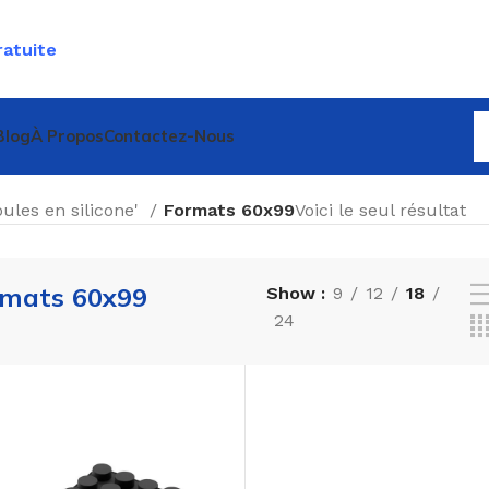
ratuite
Blog
À Propos
Contactez-Nous
ules en silicone'
Formats 60x99
Voici le seul résultat
mats 60x99
Show
9
12
18
24