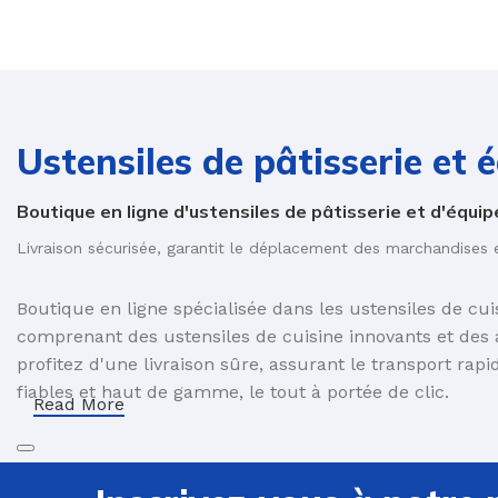
Ustensiles de pâtisserie et 
U
P
Boutique en ligne d'ustensiles de pâtisserie et d'équip
B
Livraison sécurisée, garantit le déplacement des marchandises
C
E
Boutique en ligne spécialisée dans les ustensiles de cui
comprenant des ustensiles de cuisine innovants et des 
F
profitez d'une livraison sûre, assurant le transport rapi
G
fiables et haut de gamme, le tout à portée de clic.
Read More
P
P
R