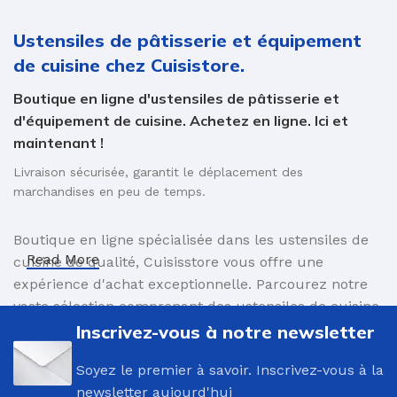
Ustensiles de pâtisserie et équipement
de cuisine chez Cuisistore.
Boutique en ligne d'ustensiles de pâtisserie et
d'équipement de cuisine. Achetez en ligne. Ici et
maintenant !
Livraison sécurisée, garantit le déplacement des
marchandises en peu de temps.
Boutique en ligne spécialisée dans les ustensiles de
Read More
cuisine de qualité, Cuisisstore vous offre une
expérience d'achat exceptionnelle. Parcourez notre
vaste sélection comprenant des ustensiles de cuisine
innovants et des accessoires élégants, conçus pour
Inscrivez-vous à notre newsletter
faciliter vos préparations culinaires. Commandez en
Soyez le premier à savoir. Inscrivez-vous à la
toute simplicité et profitez d'une livraison sûre,
newsletter aujourd'hui
assurant le transport rapide de vos produits