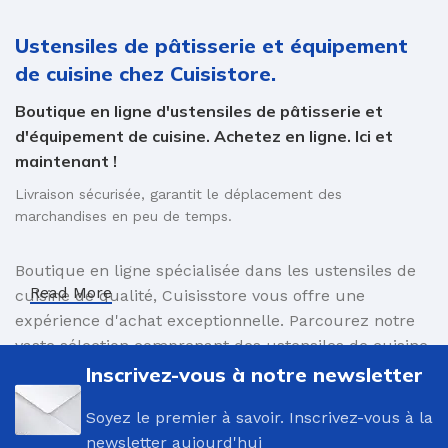
Ustensiles de pâtisserie et équipement
de cuisine chez Cuisistore.
Boutique en ligne d'ustensiles de pâtisserie et
d'équipement de cuisine. Achetez en ligne. Ici et
maintenant !
Livraison sécurisée, garantit le déplacement des
marchandises en peu de temps.
Boutique en ligne spécialisée dans les ustensiles de
Read More
cuisine de qualité, Cuisisstore vous offre une
expérience d'achat exceptionnelle. Parcourez notre
vaste sélection comprenant des ustensiles de cuisine
innovants et des accessoires élégants, conçus pour
Inscrivez-vous à notre newsletter
faciliter vos préparations culinaires. Commandez en
Soyez le premier à savoir. Inscrivez-vous à la
toute simplicité et profitez d'une livraison sûre,
newsletter aujourd'hui
assurant le transport rapide de vos produits