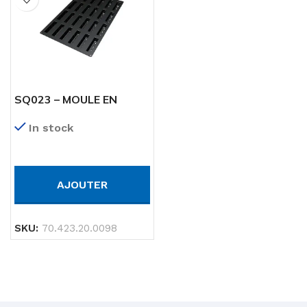
SQ023 – MOULE EN
SILICONE N. 24 POIS MM
In stock
117X29,5 MM H 33 MM
AJOUTER
SKU:
70.423.20.0098