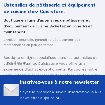
Ustensiles de pâtisserie et équipement
de cuisine chez Cuisistore.
Boutique en ligne d'ustensiles de pâtisserie et
d'équipement de cuisine. Achetez en ligne. Ici et
maintenant !
Livraison sécurisée, garantit le déplacement des
marchandises en peu de temps.
Boutique en ligne spécialisée dans les ustensiles de
Read More
cuisine de qualité, Cuisisstore vous offre une
expérience d'achat exceptionnelle. Parcourez notre
vaste sélection comprenant des ustensiles de cuisine
innovants et des accessoires élégants, conçus pour
Inscrivez-vous à notre newsletter
faciliter vos préparations culinaires. Commandez en
Soyez le premier à savoir. Inscrivez-vous à la
toute simplicité et profitez d'une livraison sûre,
newsletter aujourd'hui
assurant le transport rapide de vos produits
directement à votre porte. Avec Cuisisstore,