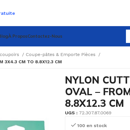
ratuite
Blog
À Propos
Contactez-Nous
écoupoirs
Coupe-pâtes & Emporte Pièces
 3X4.3 CM TO 8.8X12.3 CM
NYLON CUTT
OVAL – FROM
8.8X12.3 CM
UGS :
72.307.87.0069
100 en stock