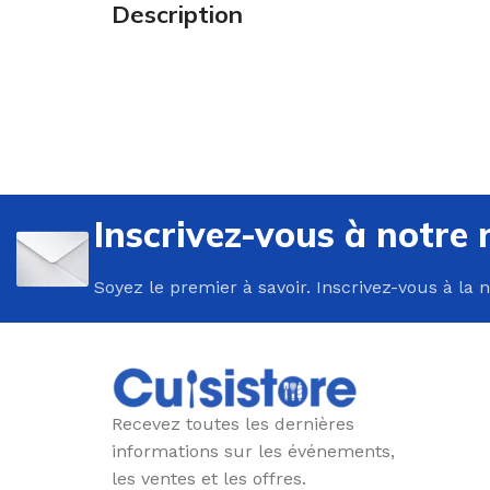
Description
U
P
Inscrivez-vous à notre 
B
C
Soyez le premier à savoir. Inscrivez-vous à la 
E
F
G
P
Recevez toutes les dernières
P
informations sur les événements,
les ventes et les offres.
R