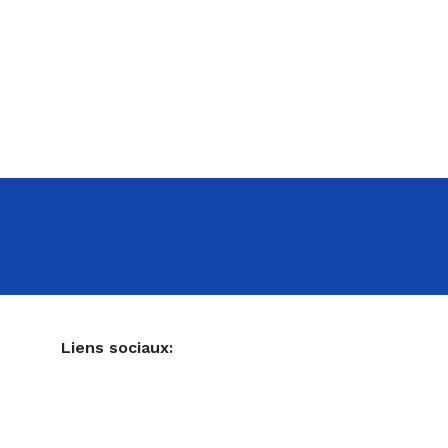
NE
Liens sociaux:
Ustensiles de pâtisserie
Accessoires pour votre cuisine