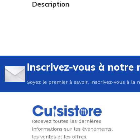
Description
U
P
Inscrivez-vous à notre 
B
C
Soyez le premier à savoir. Inscrivez-vous à la 
E
F
G
P
Recevez toutes les dernières
P
informations sur les événements,
les ventes et les offres.
R