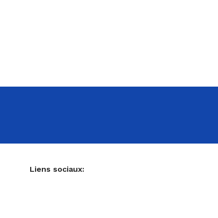
NE
Liens sociaux:
Ustensiles de pâtisserie
Accessoires pour votre cuisine