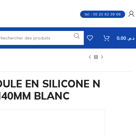
tel : 05 20 62 39 66
0,00
د.م.
ULE EN SILICONE N
H40MM BLANC