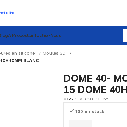
ratuite
Blog
À Propos
Contactez-Nous
ules en silicone'
Moules 3D'
E 40H40MM BLANC
DOME 40- MO
15 DOME 40
UGS :
36.339.87.0065
100 en stock