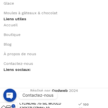
Glace
Moules à gâteaux & chocolat
Liens utiles
Accueil
Boutique
Blog
À propos de nous
Contactez-nous
Liens sociaux:
Réalisé par
Qodweb
2024
Contactez-nous
CYLINDRE 75-SIL MOULD
Open
100
0
126X27H27MM+10