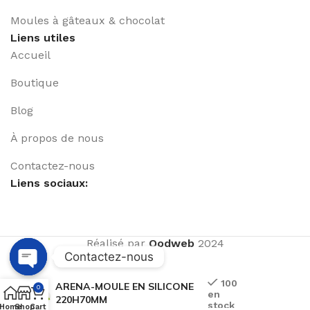
Moules à gâteaux & chocolat
Liens utiles
Accueil
Boutique
Blog
À propos de nous
Contactez-nous
Liens sociaux:
Réalisé par
Qodweb
2024
Contactez-nous
Open
100
ARENA-MOULE EN SILICONE
0
en
chaty
220H70MM
stock
Home
Shop
Cart