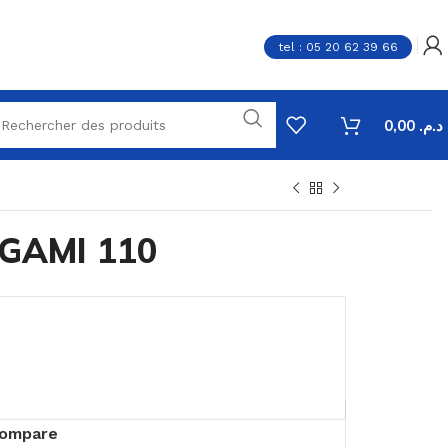
tel : 05 20 62 39 66
0,00
د.م.
GAMI 110
ompare