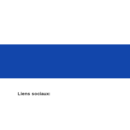
NE
Liens sociaux:
Ustensiles de pâtisserie
Accessoires pour votre cuisine