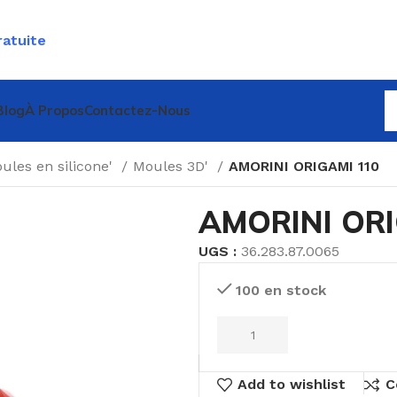
ratuite
Blog
À Propos
Contactez-Nous
ules en silicone'
Moules 3D'
AMORINI ORIGAMI 110
AMORINI ORI
UGS :
36.283.87.0065
100 en stock
Add to wishlist
C