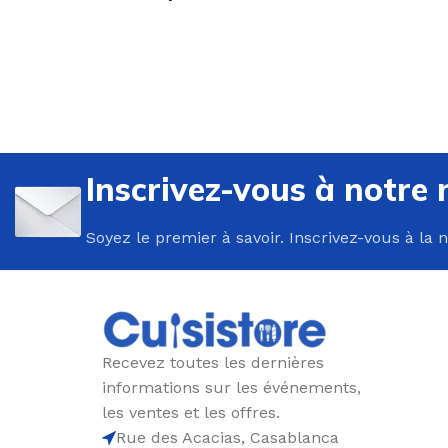
U
P
Inscrivez-vous à notre 
B
Soyez le premier à savoir. Inscrivez-vous à la 
C
E
F
G
Recevez toutes les dernières
P
informations sur les événements,
P
les ventes et les offres.
Rue des Acacias, Casablanca
R