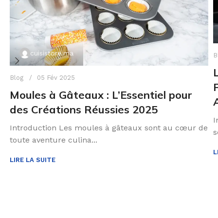
cuisistore.ma
B
Blog
05 Fév 2025
Moules à Gâteaux : L’Essentiel pour
des Créations Réussies 2025
I
Introduction Les moules à gâteaux sont au cœur de
s
toute aventure culina...
L
LIRE LA SUITE