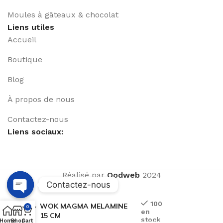
Moules à gâteaux & chocolat
Liens utiles
Accueil
Boutique
Blog
À propos de nous
Contactez-nous
Liens sociaux:
Réalisé par
Qodweb
2024
Contactez-nous
Open
100
WOK MAGMA MELAMINE
0
en
chaty
15 CM
stock
Home
Shop
Cart