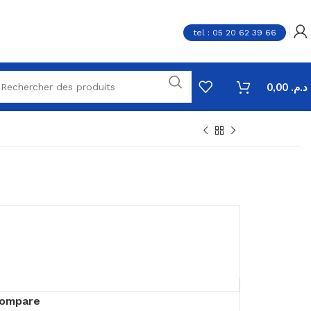
tel : 05 20 62 39 66
0,00
د.م.
ompare