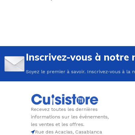
U
P
Inscrivez-vous à notre 
B
Soyez le premier à savoir. Inscrivez-vous à la 
C
E
F
G
Recevez toutes les dernières
P
informations sur les événements,
P
les ventes et les offres.
Rue des Acacias, Casablanca
R