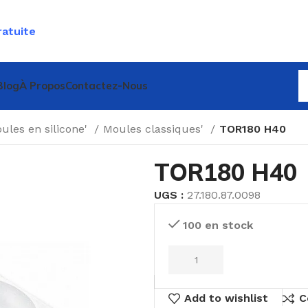
ratuite
Blog
À Propos
Contactez-Nous
ules en silicone'
Moules classiques'
TOR180 H40
TOR180 H40
UGS :
27.180.87.0098
100 en stock
Add to wishlist
C