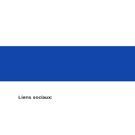
NE
Liens sociaux:
Ustensiles de pâtisserie
Accessoires pour votre cuisine