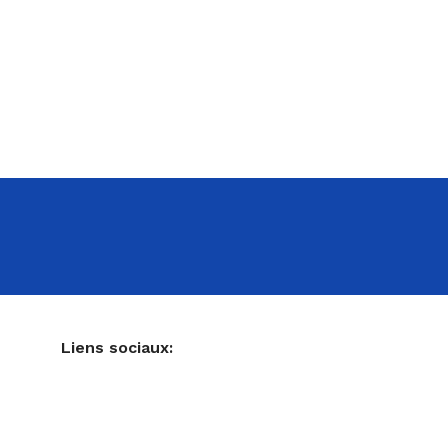
NE
Liens sociaux:
Ustensiles de pâtisserie
Accessoires pour votre cuisine