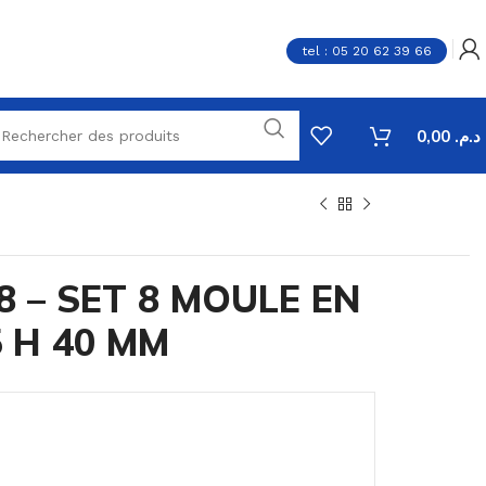
tel : 05 20 62 39 66
0,00
د.م.
8 – SET 8 MOULE EN
5 H 40 MM