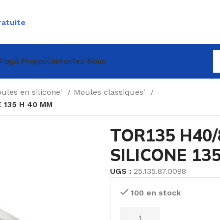
ratuite
Blog
À Propos
Contactez-Nous
ules en silicone'
Moules classiques'
 135 H 40 MM
TOR135 H40/
SILICONE 13
UGS :
25.135.87.0098
100 en stock