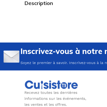
Description
U
P
Inscrivez-vous à notre 
B
C
Soyez le premier à savoir. Inscrivez-vous à la 
E
F
G
P
Recevez toutes les dernières
P
informations sur les événements,
les ventes et les offres.
R