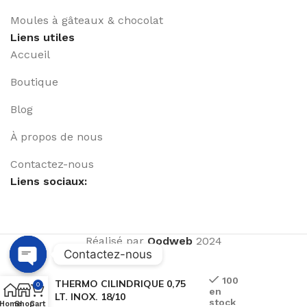
Moules à gâteaux & chocolat
Liens utiles
Accueil
Boutique
Blog
À propos de nous
Contactez-nous
Liens sociaux:
Réalisé par
Qodweb
2024
Contactez-nous
Open
100
THERMO CILINDRIQUE 0,75
0
en
chaty
LT. INOX. 18/10
stock
Home
Shop
Cart