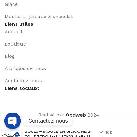
Glace
Moules à gâteaux & chocolat
Liens utiles
Accueil
Boutique
Blog
À propos de nous
Contactez-nous
Liens sociaux:
Réalisé par
Qodweb
2024
Contactez-nous
SQ025 – MOULE EN SILICONE 24
Open
100
0
FOURZERO MM 117X33,4 MM H