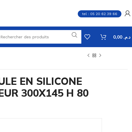
tel : 05 20 62 39 66
0,00
د.م.
ULE EN SILICONE
EUR 300X145 H 80