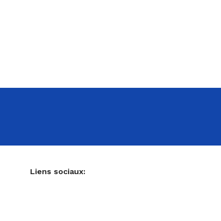
NE
Liens sociaux:
Ustensiles de pâtisserie
Accessoires pour votre cuisine