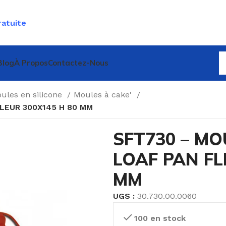
ratuite
Blog
À Propos
Contactez-Nous
ules en silicone
Moules à cake'
LEUR 300X145 H 80 MM
SFT730 – MO
LOAF PAN FL
MM
UGS :
30.730.00.0060
100 en stock