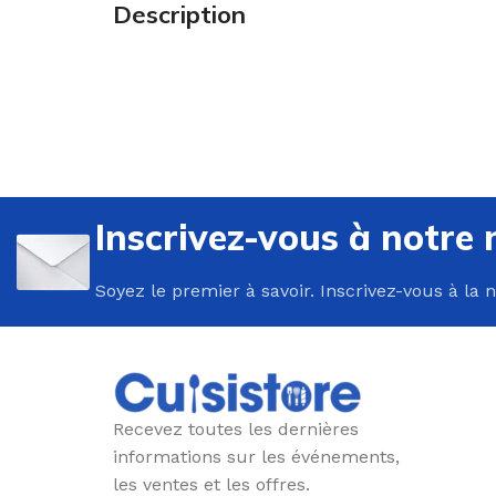
Description
U
P
Inscrivez-vous à notre 
B
C
Soyez le premier à savoir. Inscrivez-vous à la 
E
F
G
P
Recevez toutes les dernières
P
informations sur les événements,
les ventes et les offres.
R