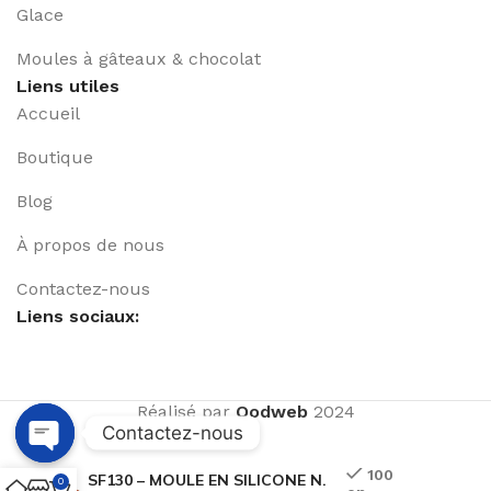
Glace
Moules à gâteaux & chocolat
Liens utiles
Accueil
Boutique
Blog
À propos de nous
Contactez-nous
Liens sociaux:
Réalisé par
Qodweb
2024
Contactez-nous
Open
100
SF130 – MOULE EN SILICONE N.
0