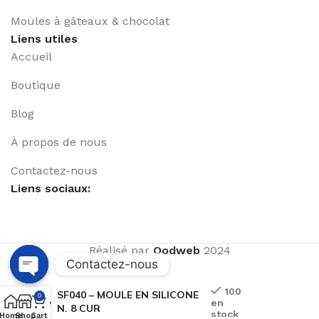
Moules à gâteaux & chocolat
Liens utiles
Accueil
Boutique
Blog
À propos de nous
Contactez-nous
Liens sociaux:
Réalisé par
Qodweb
2024
Contactez-nous
Open
100
SF040 – MOULE EN SILICONE
0
en
chaty
N. 8 CUR
stock
Home
Shop
Cart