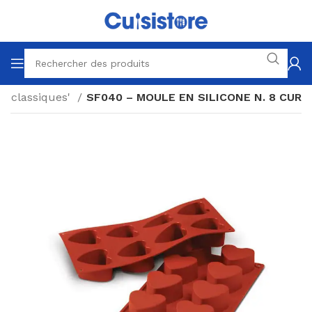
s classiques'
SF040 – MOULE EN SILICONE N. 8 CUR