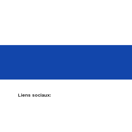
NE
Liens sociaux:
Ustensiles de pâtisserie
Accessoires pour votre cuisine