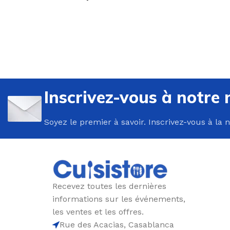
U
P
Inscrivez-vous à notre 
B
Soyez le premier à savoir. Inscrivez-vous à la 
C
E
F
G
Recevez toutes les dernières
P
informations sur les événements,
P
les ventes et les offres.
Rue des Acacias, Casablanca
R