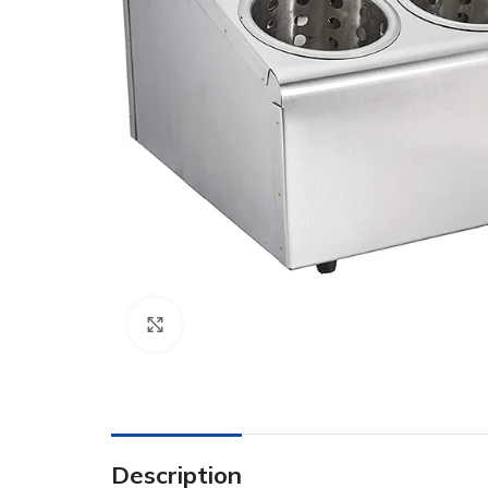
Click to enlarge
Description