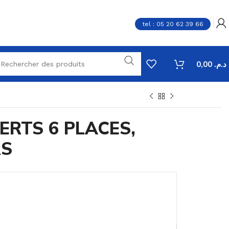
tel : 05 20 62 39 66
0,00
د.م.
ERTS 6 PLACES,
RS