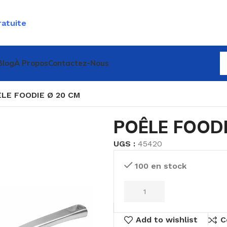
ratuite
Blog
À Propos
Contactez-Nous
LE FOODIE Ø 20 CM
POÊLE FOODI
UGS :
45420
100 en stock
Add to wishlist
C