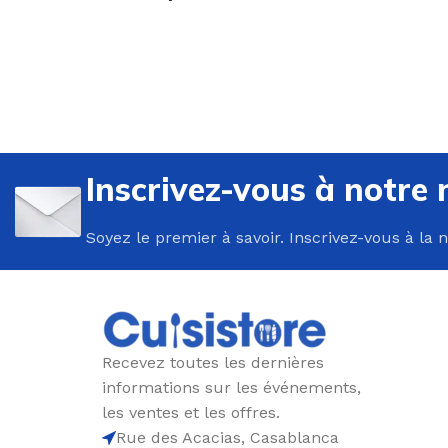
U
P
Inscrivez-vous à notre 
B
Soyez le premier à savoir. Inscrivez-vous à la 
C
E
F
G
Recevez toutes les dernières
P
informations sur les événements,
P
les ventes et les offres.
Rue des Acacias, Casablanca
R