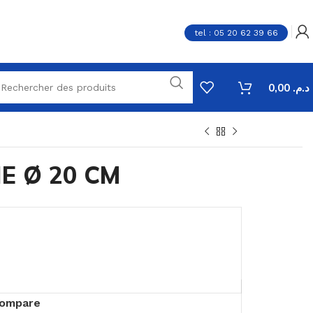
tel : 05 20 62 39 66
0,00
د.م.
E Ø 20 CM
ompare