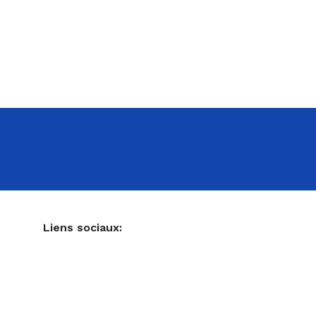
NE
Liens sociaux:
Ustensiles de pâtisserie
Accessoires pour votre cuisine