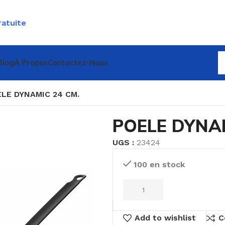
ratuite
Blog
À Propos
Contactez-Nous
LE DYNAMIC 24 CM.
POELE DYNAM
UGS :
23424
100 en stock
Add to wishlist
C