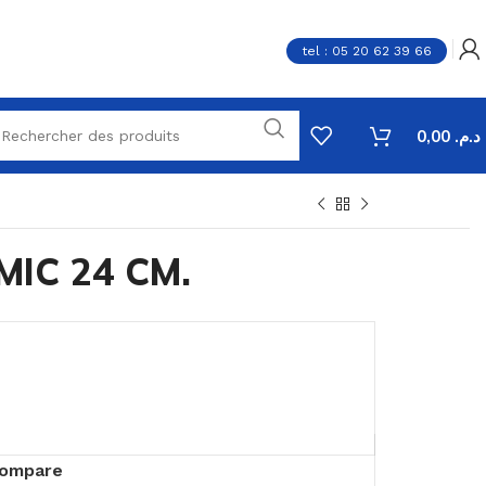
tel : 05 20 62 39 66
0,00
د.م.
IC 24 CM.
ompare