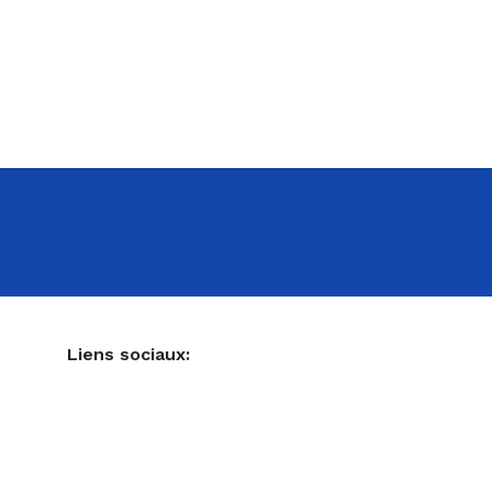
NE
Liens sociaux:
Ustensiles de pâtisserie
Accessoires pour votre cuisine