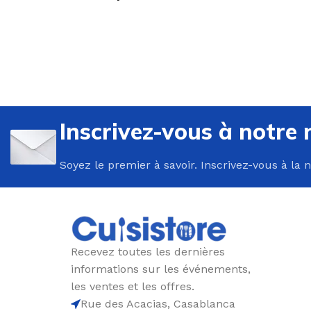
U
P
Inscrivez-vous à notre 
B
Soyez le premier à savoir. Inscrivez-vous à la 
C
E
F
G
Recevez toutes les dernières
P
informations sur les événements,
P
les ventes et les offres.
Rue des Acacias, Casablanca
R