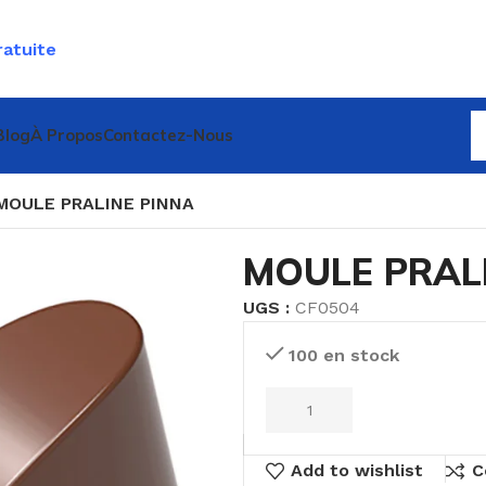
ratuite
Blog
À Propos
Contactez-Nous
MOULE PRALINE PINNA
MOULE PRAL
UGS :
CF0504
100 en stock
Add to wishlist
C