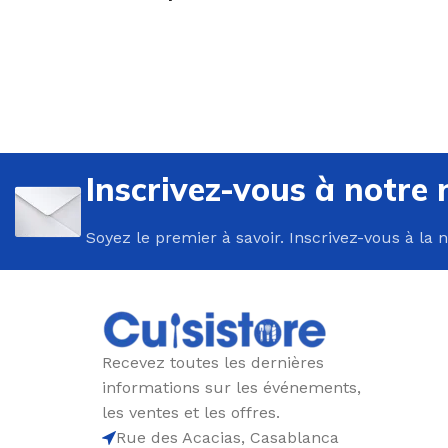
U
P
Inscrivez-vous à notre 
B
Soyez le premier à savoir. Inscrivez-vous à la 
C
E
F
G
Recevez toutes les dernières
P
informations sur les événements,
P
les ventes et les offres.
Rue des Acacias, Casablanca
R