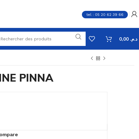
tel : 05 20 62 39 66
0,00
د.م.
INE PINNA
ompare