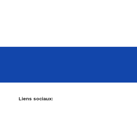
NE
Liens sociaux:
Ustensiles de pâtisserie
Accessoires pour votre cuisine