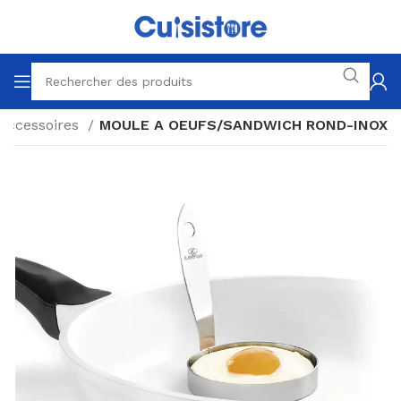
 Accessoires
MOULE A OEUFS/SANDWICH ROND-INOX