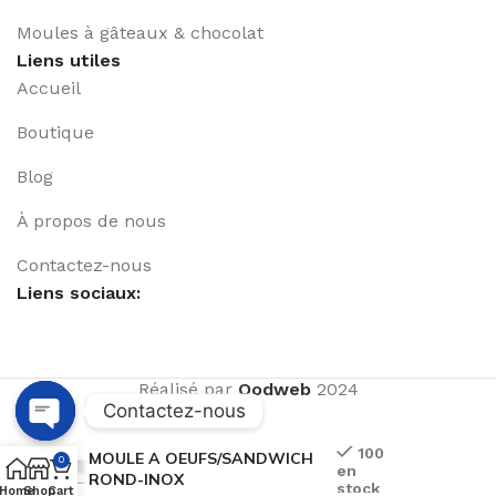
Moules à gâteaux & chocolat
Liens utiles
Accueil
Boutique
Blog
À propos de nous
Contactez-nous
Liens sociaux:
Réalisé par
Qodweb
2024
Contactez-nous
Open
100
MOULE A OEUFS/SANDWICH
0
en
chaty
ROND-INOX
stock
Home
Shop
Cart