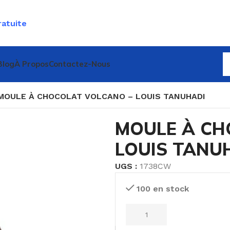
ratuite
Blog
À Propos
Contactez-Nous
MOULE À CHOCOLAT VOLCANO – LOUIS TANUHADI
MOULE À CH
LOUIS TANU
UGS :
1738CW
100 en stock