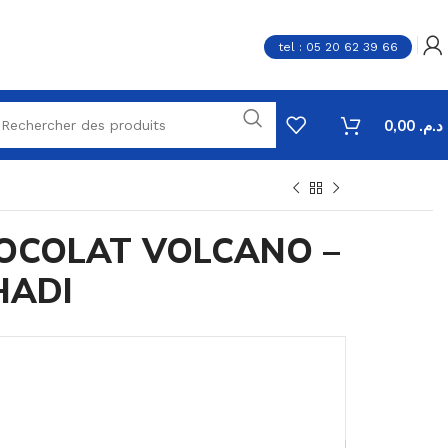
tel : 05 20 62 39 66
0,00
د.م.
OCOLAT VOLCANO –
HADI