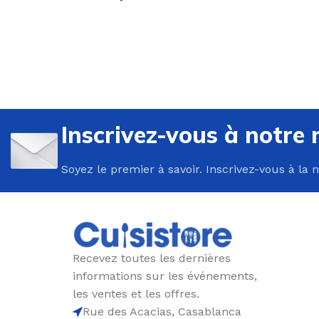
U
P
Inscrivez-vous à notre 
B
Soyez le premier à savoir. Inscrivez-vous à la 
C
E
F
G
Recevez toutes les dernières
P
informations sur les événements,
P
les ventes et les offres.
Rue des Acacias, Casablanca
R