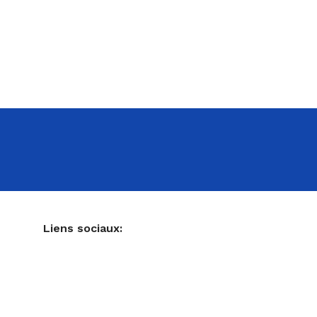
NE
Liens sociaux:
Ustensiles de pâtisserie
Accessoires pour votre cuisine