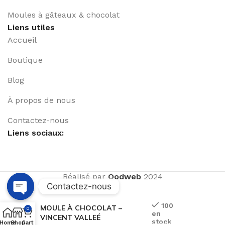
Moules à gâteaux & chocolat
Liens utiles
Accueil
Boutique
Blog
À propos de nous
Contactez-nous
Liens sociaux:
Réalisé par
Qodweb
2024
Contactez-nous
Open
100
MOULE À CHOCOLAT –
0
en
chaty
VINCENT VALLEÉ
stock
Home
Shop
Cart