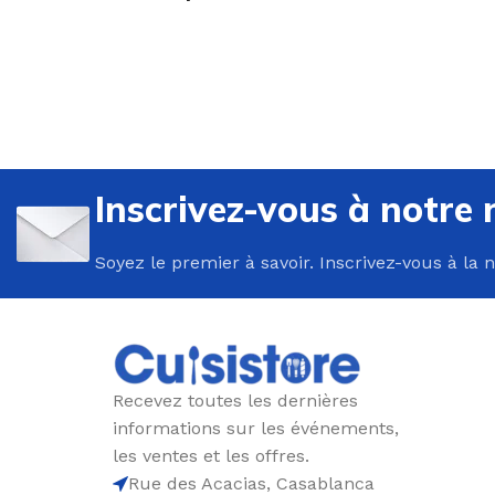
U
P
Inscrivez-vous à notre 
B
Soyez le premier à savoir. Inscrivez-vous à la 
C
E
F
G
Recevez toutes les dernières
P
informations sur les événements,
P
les ventes et les offres.
Rue des Acacias, Casablanca
R