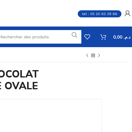
tel : 05 20 62 39 66
0,00
د.م.
OCOLAT
 OVALE