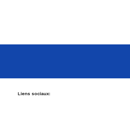
NE
Liens sociaux:
Ustensiles de pâtisserie
Accessoires pour votre cuisine