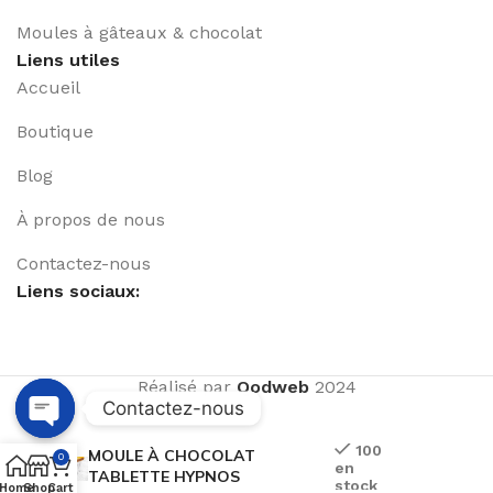
Moules à gâteaux & chocolat
Liens utiles
Accueil
Boutique
Blog
À propos de nous
Contactez-nous
Liens sociaux:
Réalisé par
Qodweb
2024
Contactez-nous
Open
100
MOULE À CHOCOLAT
0
en
chaty
TABLETTE HYPNOS
stock
Home
Shop
Cart