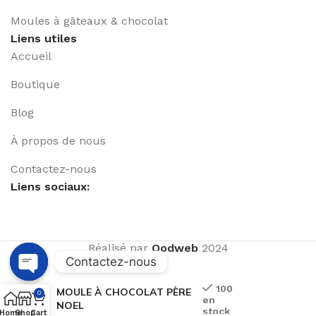
Moules à gâteaux & chocolat
Liens utiles
Accueil
Boutique
Blog
À propos de nous
Contactez-nous
Liens sociaux:
Réalisé par
Qodweb
2024
Contactez-nous
Open
100
MOULE À CHOCOLAT PÈRE
0
en
chaty
NOEL
stock
Home
Shop
Cart