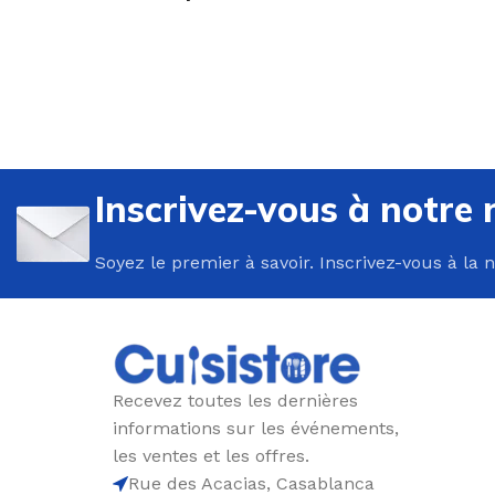
U
P
Inscrivez-vous à notre 
B
Soyez le premier à savoir. Inscrivez-vous à la 
C
E
F
G
Recevez toutes les dernières
P
informations sur les événements,
P
les ventes et les offres.
Rue des Acacias, Casablanca
R