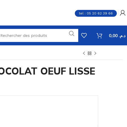
tel : 05 20 62 39 66
0,00
د.م.
OCOLAT OEUF LISSE