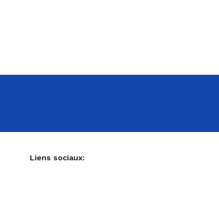
NE
Liens sociaux:
Ustensiles de pâtisserie
Accessoires pour votre cuisine