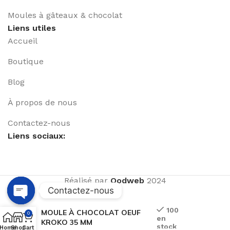
Moules à gâteaux & chocolat
Liens utiles
Accueil
Boutique
Blog
À propos de nous
Contactez-nous
Liens sociaux:
Réalisé par
Qodweb
2024
Contactez-nous
Open
100
MOULE À CHOCOLAT OEUF
0
en
chaty
KROKO 35 MM
stock
Home
Shop
Cart