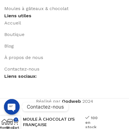
Moules à gâteaux & chocolat
Liens utiles
Accueil
Boutique
Blog
À propos de nous
Contactez-nous
Liens sociaux:
Réalisé par
Qodweb
2024
Contactez-nous
Open
100
MOULE À CHOCOLAT LYS
0
en
chaty
FRANÇAISE
stock
Home
Shop
Cart