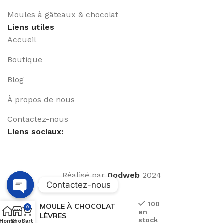
Moules à gâteaux & chocolat
Liens utiles
Accueil
Boutique
Blog
À propos de nous
Contactez-nous
Liens sociaux:
Réalisé par
Qodweb
2024
Contactez-nous
Open
100
MOULE À CHOCOLAT
0
en
chaty
LÈVRES
stock
Home
Shop
Cart