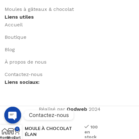
Moules à gâteaux & chocolat
Liens utiles
Accueil
Boutique
Blog
À propos de nous
Contactez-nous
Liens sociaux:
Réalisé par
Qodweb
2024
Contactez-nous
Open
100
MOULE À CHOCOLAT
0
en
chaty
ÉLAN
stock
Home
Shop
Cart