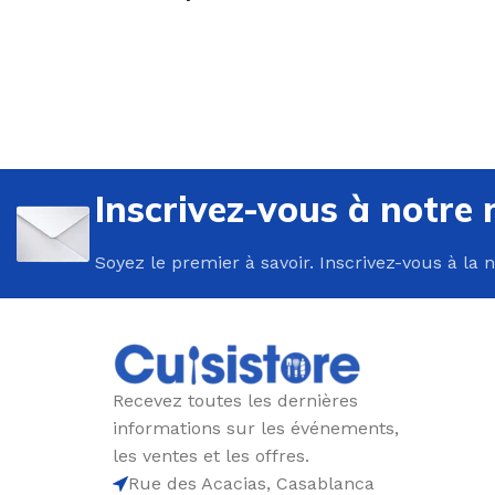
U
P
Inscrivez-vous à notre 
B
Soyez le premier à savoir. Inscrivez-vous à la 
C
E
F
G
Recevez toutes les dernières
P
informations sur les événements,
P
les ventes et les offres.
Rue des Acacias, Casablanca
R