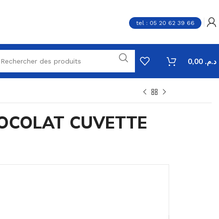
tel : 05 20 62 39 66
0,00
د.م.
OCOLAT CUVETTE