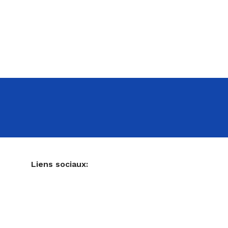
NE
Liens sociaux:
Ustensiles de pâtisserie
Accessoires pour votre cuisine