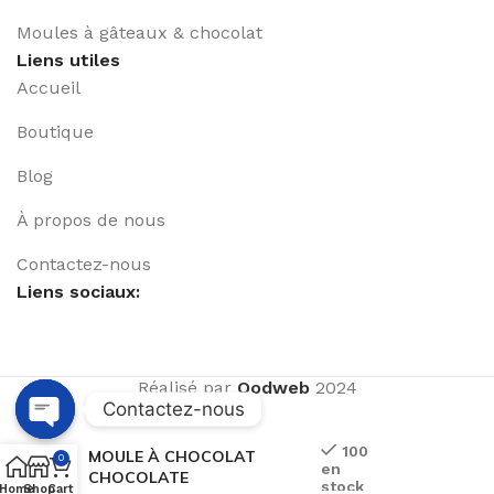
Moules à gâteaux & chocolat
Liens utiles
Accueil
Boutique
Blog
À propos de nous
Contactez-nous
Liens sociaux:
Réalisé par
Qodweb
2024
Contactez-nous
Open
100
MOULE À CHOCOLAT
0
en
chaty
CHOCOLATE
stock
Home
Shop
Cart