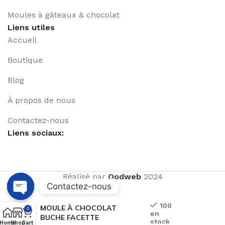
Moules à gâteaux & chocolat
Liens utiles
Accueil
Boutique
Blog
À propos de nous
Contactez-nous
Liens sociaux:
Réalisé par
Qodweb
2024
Contactez-nous
Open
100
MOULE À CHOCOLAT
0
en
chaty
BUCHE FACETTE
stock
Home
Shop
Cart