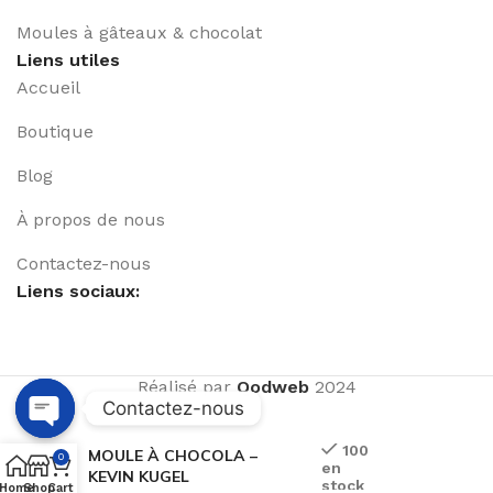
Moules à gâteaux & chocolat
Liens utiles
Accueil
Boutique
Blog
À propos de nous
Contactez-nous
Liens sociaux:
Réalisé par
Qodweb
2024
Contactez-nous
Open
100
MOULE À CHOCOLA –
0
en
chaty
KEVIN KUGEL
stock
Home
Shop
Cart