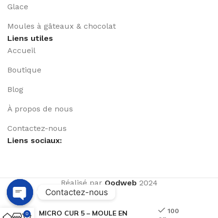
Glace
Moules à gâteaux & chocolat
Liens utiles
Accueil
Boutique
Blog
À propos de nous
Contactez-nous
Liens sociaux:
Réalisé par
Qodweb
2024
Contactez-nous
Open
100
MICRO CUR 5 – MOULE EN
0