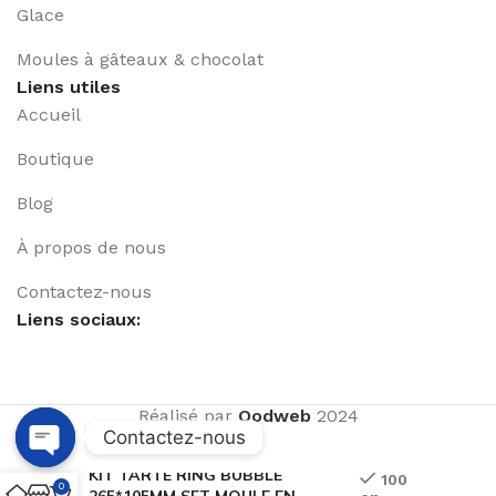
Glace
Moules à gâteaux & chocolat
Liens utiles
Accueil
Boutique
Blog
À propos de nous
Contactez-nous
Liens sociaux:
Réalisé par
Qodweb
2024
Contactez-nous
KIT TARTE RING BUBBLE
Open
100
0
265*105MM SET MOULE EN