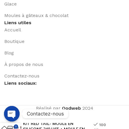
Glace
Moules à gâteaux & chocolat
Liens utiles
Accueil
Boutique
Blog
À propos de nous
Contactez-nous
Liens sociaux:
Réalisé par
Qodweb
2024
Contactez-nous
KIT RED TAIL- MOULE EN
Open
100
0
SILICONE 240 H65 + MOULE EN