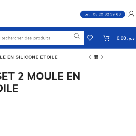
tel : 05 20 62 39 66
0,00
د.م.
LE EN SILICONE ETOILE
-SET 2 MOULE EN
OILE