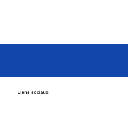
NE
Liens sociaux:
Ustensiles de pâtisserie
Accessoires pour votre cuisine