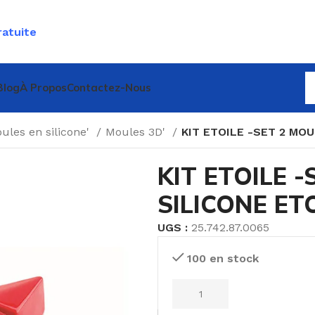
ratuite
Blog
À Propos
Contactez-Nous
ules en silicone'
Moules 3D'
KIT ETOILE -SET 2 MOU
KIT ETOILE 
SILICONE ET
UGS :
25.742.87.0065
100 en stock