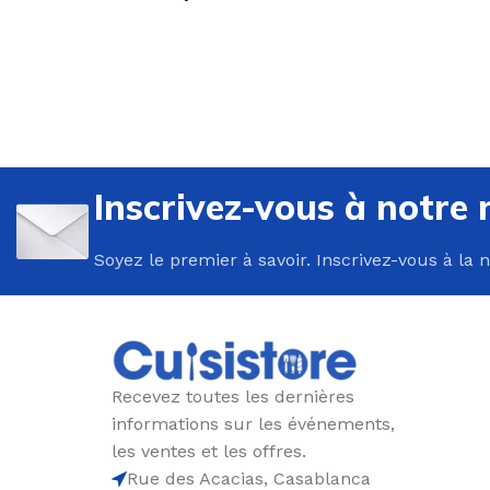
U
P
Inscrivez-vous à notre 
B
Soyez le premier à savoir. Inscrivez-vous à la 
C
E
F
G
Recevez toutes les dernières
P
informations sur les événements,
P
les ventes et les offres.
Rue des Acacias, Casablanca
R