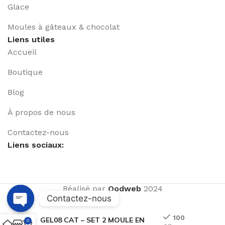
Glace
Moules à gâteaux & chocolat
Liens utiles
Accueil
Boutique
Blog
À propos de nous
Contactez-nous
Liens sociaux:
Réalisé par
Qodweb
2024
Contactez-nous
Open
100
GEL08 CAT – SET 2 MOULE EN
0