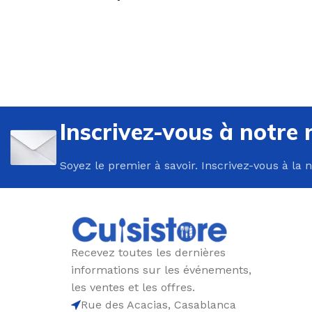
U
P
Inscrivez-vous à notre 
B
Soyez le premier à savoir. Inscrivez-vous à la 
C
E
F
G
Recevez toutes les dernières
P
informations sur les événements,
P
les ventes et les offres.
Rue des Acacias, Casablanca
R