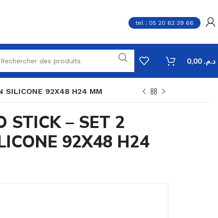
tel : 05 20 62 39 66
0,00
د.م.
N SILICONE 92X48 H24 MM
 STICK – SET 2
LICONE 92X48 H24