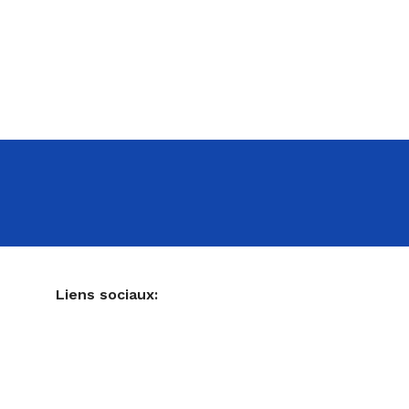
NE
Liens sociaux:
Ustensiles de pâtisserie
Accessoires pour votre cuisine