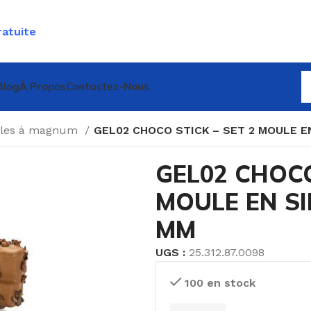
ratuite
Blog
À Propos
Contactez-Nous
les à magnum
GEL02 CHOCO STICK – SET 2 MOULE E
GEL02 CHOCO
MOULE EN SI
MM
UGS :
25.312.87.0098
100 en stock