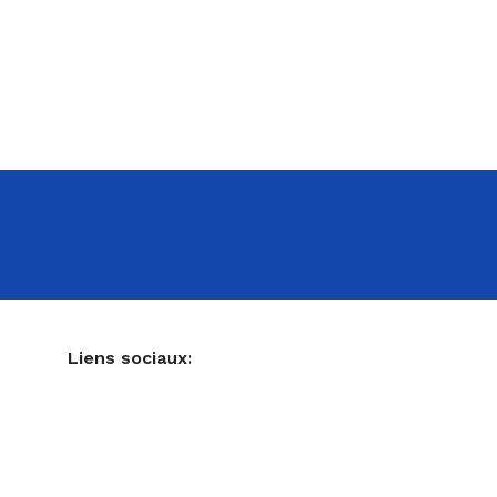
NE
Liens sociaux:
Ustensiles de pâtisserie
Accessoires pour votre cuisine