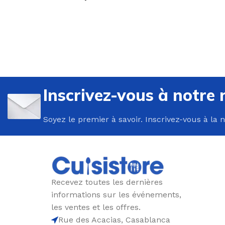
U
P
Inscrivez-vous à notre 
B
Soyez le premier à savoir. Inscrivez-vous à la 
C
E
F
G
Recevez toutes les dernières
P
informations sur les événements,
P
les ventes et les offres.
Rue des Acacias, Casablanca
R