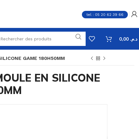
tel : 05 20 62 39 66
0,00
د.م.
SILICONE GAME 180H50MM
OULE EN SILICONE
50MM