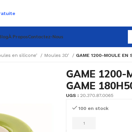
ratuite
Blog
À Propos
Contactez-Nous
ules en silicone'
Moules 3D'
GAME 1200-MOULE EN 
GAME 1200-M
GAME 180H
UGS :
20.370.87.0065
100 en stock