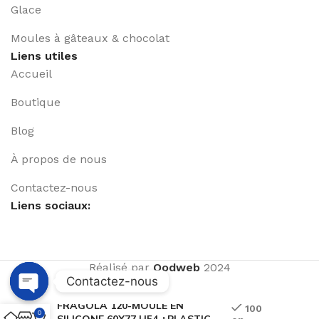
Glace
Moules à gâteaux & chocolat
Liens utiles
Accueil
Boutique
Blog
À propos de nous
Contactez-nous
Liens sociaux:
Réalisé par
Qodweb
2024
Contactez-nous
FRAGOLA 120-MOULE EN
Open
100
0
SILICONE 60X77 H54 +PLASTIC