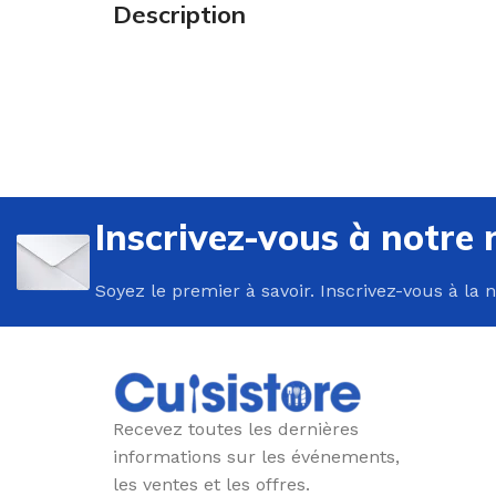
Description
U
P
Inscrivez-vous à notre 
B
C
Soyez le premier à savoir. Inscrivez-vous à la 
E
F
G
P
Recevez toutes les dernières
P
informations sur les événements,
les ventes et les offres.
R