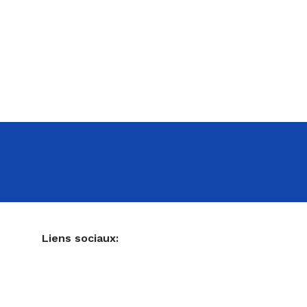
NE
Liens sociaux:
Ustensiles de pâtisserie
Accessoires pour votre cuisine