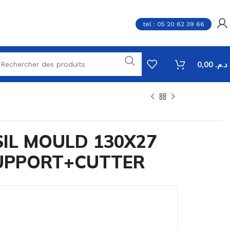
tel : 05 20 62 39 66
0,00
د.م.
SIL MOULD 130X27
UPPORT+CUTTER