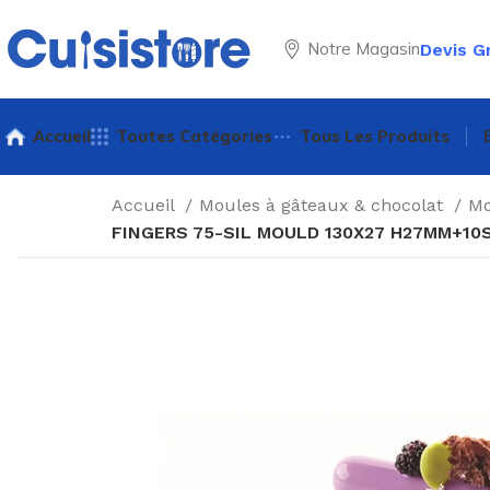
Notre Magasin
Devis G
Accueil
Toutes Catégories
Tous Les Produits
Accueil
Moules à gâteaux & chocolat
Mo
FINGERS 75-SIL MOULD 130X27 H27MM+1