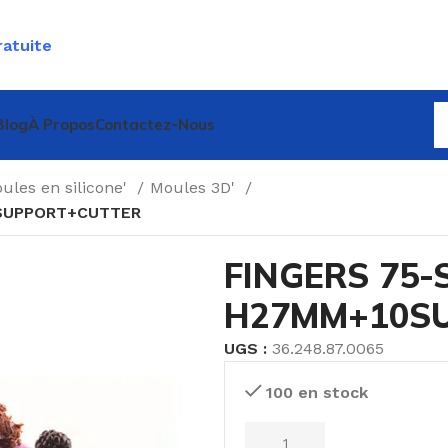
ratuite
Blog
À Propos
Contactez-Nous
ules en silicone'
Moules 3D'
0SUPPORT+CUTTER
FINGERS 75-
H27MM+10S
UGS :
36.248.87.0065
100 en stock